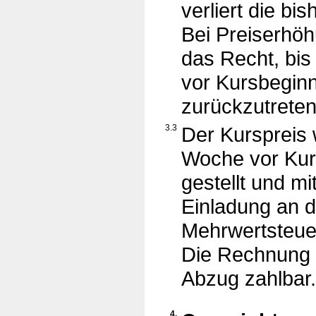
verliert die bis
Bei Preiserhö
das Recht, bi
vor Kursbegin
zurückzutreten
3.3
Der Kurspreis 
Woche vor Kur
gestellt und mi
Einladung an 
Mehrwertsteuer
Die Rechnung i
Abzug zahlbar.
4.