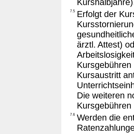
Kurshalbjahre)
7.5
Erfolgt der Kur
Kursstornierun
gesundheitlich
ärztl. Attest) 
Arbeitslosigkei
Kursgebühren b
Kursaustritt an
Unterrichtsein
Die weiteren 
Kursgebühren e
7.6
Werden die en
Ratenzahlungen