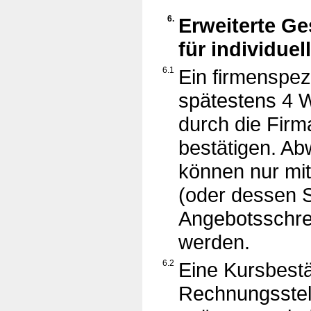
6.
Erweiterte G
für individue
6.1
Ein firmenspezi
spätestens 4 
durch die Firma
bestätigen. A
können nur mi
(oder dessen St
Angebotsschre
werden.
6.2
Eine Kursbestä
Rechnungsstel