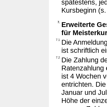
spätestens, je
Kursbeginn (s.
7.
Erweiterte G
für Meisterku
7.1
Die Anmeldung
ist schriftlich 
7.2
Die Zahlung d
Ratenzahlung e
ist 4 Wochen v
entrichten. Di
Januar und Jul
Höhe der einz