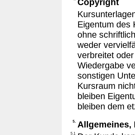
Copyright
Kursunterlage
Eigentum des 
ohne schriftli
weder vervielfäl
verbreitet oder
Wiedergabe ve
sonstigen Unt
Kursraum nicht
bleiben Eigent
bleiben dem et
5.
Allgemeines,
5.1