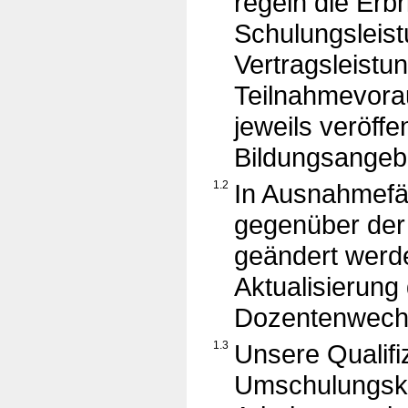
regeln die Erb
Schulungsleist
Vertragsleistu
Teilnahmevora
jeweils veröffe
Bildungsangebo
1.2
In Ausnahmefäl
gegenüber der
geändert werde
Aktualisierung
Dozentenwechs
1.3
Unsere Qualifi
Umschulungsku