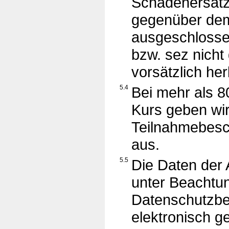
Schadenersat
gegenüber dem
ausgeschlossen
bzw. sez nicht 
vorsätzlich he
5.4
Bei mehr als 
Kurs geben wir
Teilnahmebesch
aus.
5.5
Die Daten der
unter Beachtu
Datenschutzb
elektronisch g