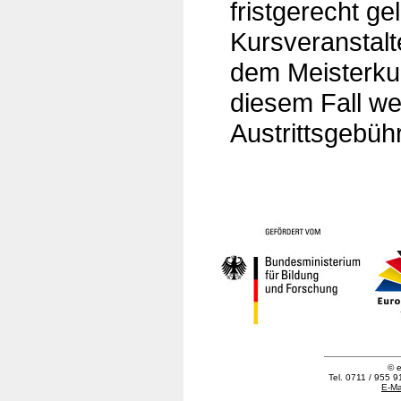
fristgerecht ge
Kursveranstalt
dem Meisterkur
diesem Fall we
Austrittsgebühr
© e
Tel. 0711 / 955 9
E-Ma