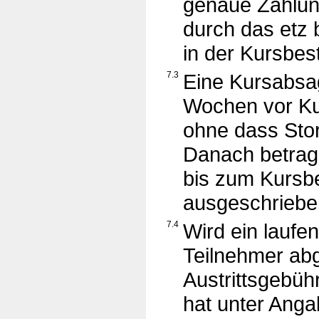
genaue Zahlun
durch das etz 
in der Kursbes
7.3
Eine Kursabsa
Wochen vor Ku
ohne dass Sto
Danach betrag
bis zum Kursb
ausgeschriebe
7.4
Wird ein laufe
Teilnehmer abg
Austrittsgebühr
hat unter Ang