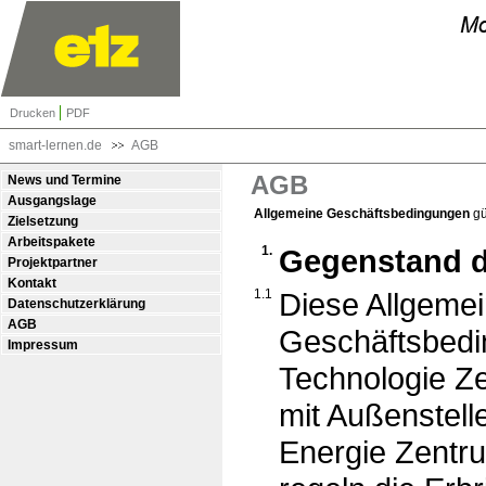
Drucken
PDF
smart-lernen.de
AGB
AGB
News und Termine
Ausgangslage
Allgemeine Geschäftsbedingungen
gü
Zielsetzung
Arbeitspakete
1.
Gegenstand d
Projektpartner
Kontakt
1.1
Diese Allgeme
Datenschutzerklärung
AGB
Geschäftsbedi
Impressum
Technologie Ze
mit Außenstell
Energie Zentru