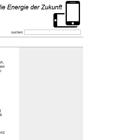
suchen:
an,
ten
m
)
14
enz