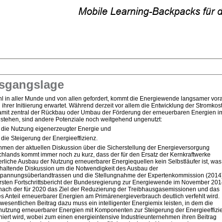
sgangslage
 in aller Munde und von allen gefordert, kommt die Energiewende langsamer vor
i ihrer Initiierung erwartet. Während derzeit vor allem die Entwicklung der Stromkos
amit zentral der Rückbau oder Umbau der Förderung der erneuerbaren Energien i
stehen, sind andere Potenziale noch weitgehend ungenutzt:
 Nutzung eigenerzeugter Energie und
 Steigerung der Energieeffizienz.
men der aktuellen Diskussion über die Sicherstellung der Energieversorgung
hlands kommt immer noch zu kurz, dass der für den Ersatz der Kernkraftwerke
erliche Ausbau der Nutzung erneuerbarer Energiequellen kein Selbstläufer ist, was
haltende Diskussion um die Notwendigkeit des Ausbau der
pannungsüberlandtrassen und die Stellungnahme der Expertenkommission (2014
sten Fortschrittsbericht der Bundesregierung zur Energiewende im November 20
 nach der für 2020 das Ziel der Reduzierung der Treibhausgasemissionen und das
es Anteil erneuerbarer Energien am Primärenergieverbrauch deutlich verfehlt wird.
wesentlichen Beitrag dazu muss ein intelligenter Energiemix leisten, in dem die
utzung erneuerbarer Energien mit Komponenten zur Steigerung der Energieeffizi
iert wird, wobei zum einen energieintensive Industrieunternehmen ihren Beitrag