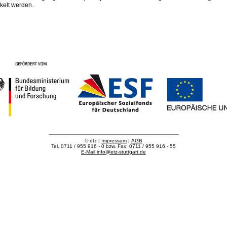
kelt werden.
© etz |
Impressum
|
AGB
Tel. 0711 / 955 916 - 0 bzw. Fax: 0711 / 955 916 - 55
E-Mail
info@etz-stuttgart.de