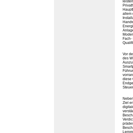
leist
Privat
Hauptl
allem 
Instal
Handwe
Energ
Anlag
Modern
Fach-
Qualif
Vor de
des Wi
Auszub
Smartp
Führun
vorran
diese
Endger
Steuer
Neben 
Ziel e
digita
verstä
Bescha
Verdic
prädes
Beschä
Lernme