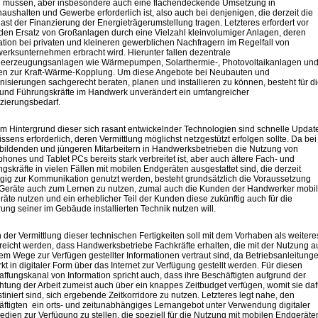
en müssen, aber insbesondere auch eine flächendeckende Umsetzung in
haushalten und Gewerbe erforderlich ist, also auch bei denjenigen, die derzeit die
ast der Finanzierung der Energieträgerumstellung tragen. Letzteres erfordert vor
den Ersatz von Großanlagen durch eine Vielzahl kleinvolumiger Anlagen, deren
lation bei privaten und kleineren gewerblichen Nachfragern im Regelfall von
rksunternehmen erbracht wird. Hierunter fallen dezentrale
ieerzeugungsanlagen wie Wärmepumpen, Solarthermie-, Photovoltaikanlagen un
en zur Kraft-Wärme-Kopplung. Um diese Angebote bei Neubauten und
isierungen sachgerecht beraten, planen und installieren zu können, besteht für d
 und Führungskräfte im Handwerk unverändert ein umfangreicher
izierungsbedarf.
m Hintergrund dieser sich rasant entwickelnder Technologien sind schnelle Updat
ssens erforderlich, deren Vermittlung möglichst netzgestützt erfolgen sollte. Da bei
ildenden und jüngeren Mitarbeitern in Handwerksbetrieben die Nutzung von
hones und Tablet PCs bereits stark verbreitet ist, aber auch ältere Fach- und
gskräfte in vielen Fällen mit mobilen Endgeräten ausgestattet sind, die derzeit
gig zur Kommunikation genutzt werden, besteht grundsätzlich die Voraussetzung
 Geräte auch zum Lernen zu nutzen, zumal auch die Kunden der Handwerker mobi
äte nutzen und ein erheblicher Teil der Kunden diese zukünftig auch für die
ung seiner im Gebäude installierten Technik nutzen will.
der Vermittlung dieser technischen Fertigkeiten soll mit dem Vorhaben als weitere
rreicht werden, dass Handwerksbetriebe Fachkräfte erhalten, die mit der Nutzung a
lem Wege zur Verfügen gestellter Informationen vertraut sind, da Betriebsanleitung
rkt in digitaler Form über das Internet zur Verfügung gestellt werden. Für diesen
ffungskanal von Information spricht auch, dass ihre Beschäftigten aufgrund der
htung der Arbeit zumeist auch über ein knappes Zeitbudget verfügen, womit sie daf
tiniert sind, sich ergebende Zeitkorridore zu nutzen. Letzteres legt nahe, den
ftigten ein orts- und zeitunabhängiges Lernangebot unter Verwendung digitaler
dien zur Verfügung zu stellen, die speziell für die Nutzung mit mobilen Endgeräte