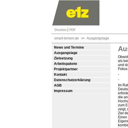
Drucken
PDF
smart-lernen.de
Ausgangslage
Au
News und Termine
Ausgangslage
Obwohl
Zielsetzung
als be
Arbeitspakete
und d
Fokus 
Projektpartner
- die
Kontakt
- die
Datenschutzerklärung
Im Rah
AGB
Deutsc
Impressum
erford
die an
Hochs
zum Er
zeigt,
Ziel d
Einen 
Eigenn
kombin